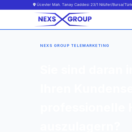
Ücevler Mah. Tanay Caddesi 23/1 Nilüfer/Bursa/Türk
NEXS GROUP TELEMARKETING
Sie sind daran i
Ihren Kundense
professionelle
auszulagern?