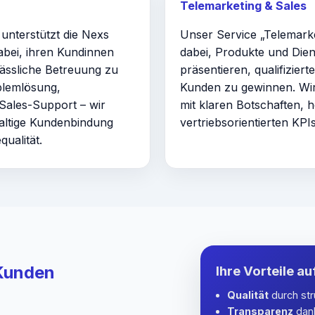
Telemarketing & Sales
unterstützt die Nexs
Unser Service „Telemarke
bei, ihren Kundinnen
dabei, Produkte und Dien
lässliche Betreuung zu
präsentieren, qualifizier
blemlösung,
Kunden zu gewinnen. Wir
Sales-Support – wir
mit klaren Botschaften, 
altige Kundenbindung
vertriebsorientierten KPIs
ualität.
Kunden
Ihre Vorteile au
Qualität
durch str
Transparenz
dank