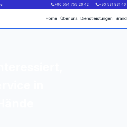
ei
+90 554 755 26 42
+90 531 831 46
Home
Über uns
Dienstleistungen
Branc
nteressiert,
rvice in
 Hände