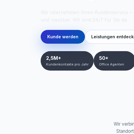
Wir übernehmen Ihren Kundenservice – pr
und messbar. Wir sind 24/7 für Sie da.
Kunde werden
Leistungen entdec
2,5M+
50+
Kundenkontakte pro Jahr
Office Agenten
Wir verbi
Standort