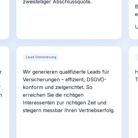
zweistelliger Abschlussquote.
B
e
U
Lead Generierung
r
Wir generieren qualifizierte Leads für
H
Versicherungen – effizient, DSGVO-
T
r
konform und zielgerichtet. So
h
erreichen Sie die richtigen
Interessenten zur richtigen Zeit und
steigern messbar Ihren Vertriebserfolg.